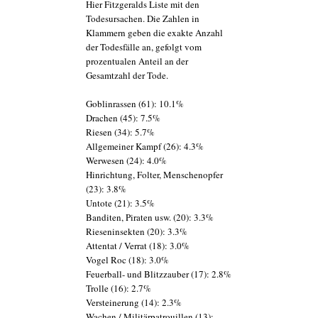
Hier Fitzgeralds Liste mit den
Todesursachen. Die Zahlen in
Klammern geben die exakte Anzahl
der Todesfälle an, gefolgt vom
prozentualen Anteil an der
Gesamtzahl der Tode.
Goblinrassen (61): 10.1%
Drachen (45): 7.5%
Riesen (34): 5.7%
Allgemeiner Kampf (26): 4.3%
Werwesen (24): 4.0%
Hinrichtung, Folter, Menschenopfer
(23): 3.8%
Untote (21): 3.5%
Banditen, Piraten usw. (20): 3.3%
Rieseninsekten (20): 3.3%
Attentat / Verrat (18): 3.0%
Vogel Roc (18): 3.0%
Feuerball- und Blitzzauber (17): 2.8%
Trolle (16): 2.7%
Versteinerung (14): 2.3%
Wachen / Militärpatrouillen (13):