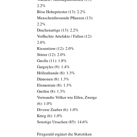
2.2%
Böse Hohepriester (13): 2.2%
Menschenfressende Pflanzen (13):
2.2%
Drachenartige (13): 2.2%
Verfluchte Artefakte / Fallen (12):
2.0%
Riesentiere (12): 2.0%
Stürze (12): 2.0%
Gnolle (11): 1.8%
Gargoyles (9): 1.4%
Höllenhunde (8): 1.3%
Dämonen (8): 1.3%
Elementare (8): 1.3%
Greifen (8): 1.3%
Verwandte Völker wie Elfen, Zwerge
(6): 1.0%
Diverse Zauber (6): 1.0%
Krieg (6): 1.0%
Sonstige Ursachen (85): 14.6%
Fitzgerald ergänzt die Statistiken