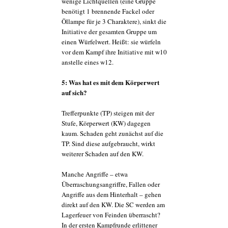
wenige Lichtquellen (eine Gruppe
benötigt 1 brennende Fackel oder
Öllampe für je 3 Charaktere), sinkt die
Initiative der gesamten Gruppe um
einen Würfelwert. Heißt: sie würfeln
vor dem Kampf ihre Initiative mit w10
anstelle eines w12.
5: Was hat es mit dem Körperwert
auf sich?
Trefferpunkte (TP) steigen mit der
Stufe, Körperwert (KW) dagegen
kaum. Schaden geht zunächst auf die
TP. Sind diese aufgebraucht, wirkt
weiterer Schaden auf den KW.
Manche Angriffe – etwa
Überraschungsangriffre, Fallen oder
Angriffe aus dem Hinterhalt – gehen
direkt auf den KW. Die SC werden am
Lagerfeuer von Feinden überrascht?
In der ersten Kampfrunde erlittener