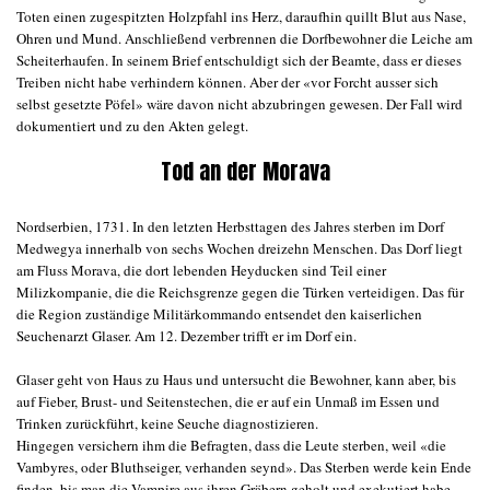
Toten einen zugespitzten Holzpfahl ins Herz, daraufhin quillt Blut aus Nase,
Ohren und Mund. Anschließend verbrennen die Dorfbewohner die Leiche am
Scheiterhaufen. In seinem Brief entschuldigt sich der Beamte, dass er dieses
Treiben nicht habe verhindern können. Aber der «vor Forcht ausser sich
selbst gesetzte Pöfel» wäre davon nicht abzubringen gewesen. Der Fall wird
dokumentiert und zu den Akten gelegt.
Tod an der Morava
Nordserbien, 1731. In den letzten Herbsttagen des Jahres sterben im Dorf
Medwegya innerhalb von sechs Wochen dreizehn Menschen. Das Dorf liegt
am Fluss Morava, die dort lebenden Heyducken sind Teil einer
Milizkompanie, die die Reichsgrenze gegen die Türken verteidigen. Das für
die Region zuständige Militärkommando entsendet den kaiserlichen
Seuchenarzt Glaser. Am 12. Dezember trifft er im Dorf ein.
Glaser geht von Haus zu Haus und untersucht die Bewohner, kann aber, bis
auf Fieber, Brust- und Seitenstechen, die er auf ein Unmaß im Essen und
Trinken zurückführt, keine Seuche diagnostizieren.
Hingegen versichern ihm die Befragten, dass die Leute sterben, weil «die
Vambyres, oder Bluthseiger, verhanden seynd». Das Sterben werde kein Ende
finden, bis man die Vampire aus ihren Gräbern geholt und exekutiert habe,