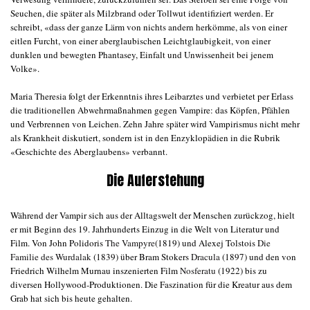
Seuchen, die später als Milzbrand oder Tollwut identifiziert werden. Er
schreibt, «dass der ganze Lärm von nichts andern herkömme, als von einer
eitlen Furcht, von einer aberglaubischen Leichtglaubigkeit, von einer
dunklen und bewegten Phantasey, Einfalt und Unwissenheit bei jenem
Volke».
Maria Theresia folgt der Erkenntnis ihres Leibarztes und verbietet per Erlass
die traditionellen Abwehrmaßnahmen gegen Vampire: das Köpfen, Pfählen
und Verbrennen von Leichen. Zehn Jahre später wird Vampirismus nicht mehr
als Krankheit diskutiert, sondern ist in den Enzyklopädien in die Rubrik
«Geschichte des Aberglaubens» verbannt.
Die Auferstehung
Während der Vampir sich aus der Alltagswelt der Menschen zurückzog, hielt
er mit Beginn des 19. Jahrhunderts Einzug in die Welt von Literatur und
Film. Von John Polidoris
The Vampyre
(1819) und Alexej Tolstois
Die
Familie des Wurdalak
(1839) über Bram Stokers
Dracula
(1897) und den von
Friedrich Wilhelm Murnau inszenierten Film
Nosferatu
(1922) bis zu
diversen Hollywood-Produktionen. Die Faszination für die Kreatur aus dem
Grab hat sich bis heute gehalten.