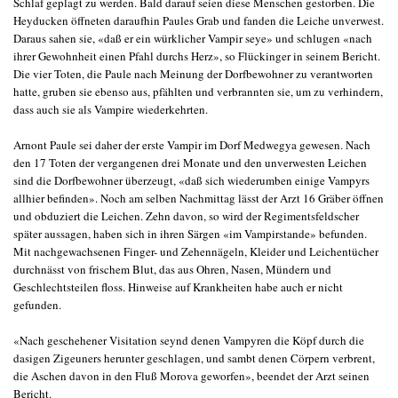
Schlaf geplagt zu werden. Bald darauf seien diese Menschen gestorben. Die
Heyducken öffneten daraufhin Paules Grab und fanden die Leiche unverwest.
Daraus sahen sie, «daß er ein würklicher Vampir seye» und schlugen «nach
ihrer Gewohnheit einen Pfahl durchs Herz», so Flückinger in seinem Bericht.
Die vier Toten, die Paule nach Meinung der Dorfbewohner zu verantworten
hatte, gruben sie ebenso aus, pfählten und verbrannten sie, um zu verhindern,
dass auch sie als Vampire wiederkehrten.
Arnont Paule sei daher der erste Vampir im Dorf Medwegya gewesen. Nach
den 17 Toten der vergangenen drei Monate und den unverwesten Leichen
sind die Dorfbewohner überzeugt, «daß sich wiederumben einige Vampyrs
allhier befinden». Noch am selben Nachmittag lässt der Arzt 16 Gräber öffnen
und obduziert die Leichen. Zehn davon, so wird der Regimentsfeldscher
später aussagen, haben sich in ihren Särgen «im Vampirstande» befunden.
Mit nachgewachsenen Finger- und Zehennägeln, Kleider und Leichentücher
durchnässt von frischem Blut, das aus Ohren, Nasen, Mündern und
Geschlechtsteilen floss. Hinweise auf Krankheiten habe auch er nicht
gefunden.
«Nach geschehener Visitation seynd denen Vampyren die Köpf durch die
dasigen Zigeuners herunter geschlagen, und sambt denen Cörpern verbrent,
die Aschen davon in den Fluß Morova geworfen», beendet der Arzt seinen
Bericht.