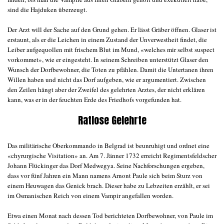
sind die Hajduken überzeugt.
Der Arzt will der Sache auf den Grund gehen. Er lässt Gräber öffnen. Glaser ist
erstaunt, als er die Leichen in einem Zustand der Unverwestheit findet, die
Leiber aufgequollen mit frischem Blut im Mund, «welches mir selbst suspect
vorkommet», wie er eingesteht. In seinem Schreiben unterstützt Glaser den
Wunsch der Dorfbewohner, die Toten zu pfählen. Damit die Untertanen ihren
Willen haben und nicht das Dorf aufgeben, wie er argumentiert. Zwischen
den Zeilen hängt aber der Zweifel des gelehrten Arztes, der nicht erklären
kann, was er in der feuchten Erde des Friedhofs vorgefunden hat.
Ratlose Gelehrte
Das militärische Oberkommando in Belgrad ist beunruhigt und ordnet eine
«chyrurgische Visitation» an. Am 7. Jänner 1732 erreicht Regimentsfeldscher
Johann Flückinger das Dorf Medwegya. Seine Nachforschungen ergeben,
dass vor fünf Jahren ein Mann namens Arnont Paule sich beim Sturz von
einem Heuwagen das Genick brach. Dieser habe zu Lebzeiten erzählt, er sei
im Osmanischen Reich von einem Vampir angefallen worden.
Etwa einen Monat nach dessen Tod berichteten Dorfbewohner, von Paule im