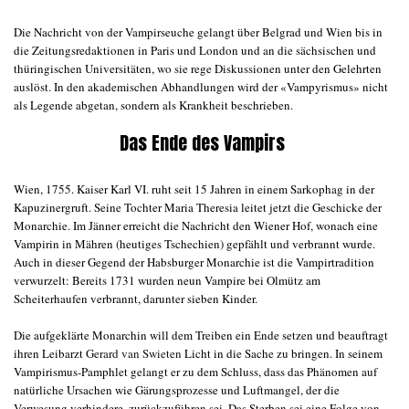
Die Nachricht von der Vampirseuche gelangt über Belgrad und Wien bis in
die Zeitungsredaktionen in Paris und London und an die sächsischen und
thüringischen Universitäten, wo sie rege Diskussionen unter den Gelehrten
auslöst. In den akademischen Abhandlungen wird der «Vampyrismus» nicht
als Legende abgetan, sondern als Krankheit beschrieben.
Das Ende des Vampirs
Wien, 1755. Kaiser Karl VI. ruht seit 15 Jahren in einem Sarkophag in der
Kapuzinergruft. Seine Tochter Maria Theresia leitet jetzt die Geschicke der
Monarchie. Im Jänner erreicht die Nachricht den Wiener Hof, wonach eine
Vampirin in Mähren (heutiges Tschechien) gepfählt und verbrannt wurde.
Auch in dieser Gegend der Habsburger Monarchie ist die Vampirtradition
verwurzelt: Bereits 1731 wurden neun Vampire bei Olmütz am
Scheiterhaufen verbrannt, darunter sieben Kinder.
Die aufgeklärte Monarchin will dem Treiben ein Ende setzen und beauftragt
ihren Leibarzt
Gerard van Swieten
Licht in die Sache zu bringen. In seinem
Vampirismus-Pamphlet gelangt er zu dem Schluss, dass das Phänomen auf
natürliche Ursachen wie Gärungsprozesse und Luftmangel, der die
Verwesung verhindere, zurückzuführen sei. Das Sterben sei eine Folge von