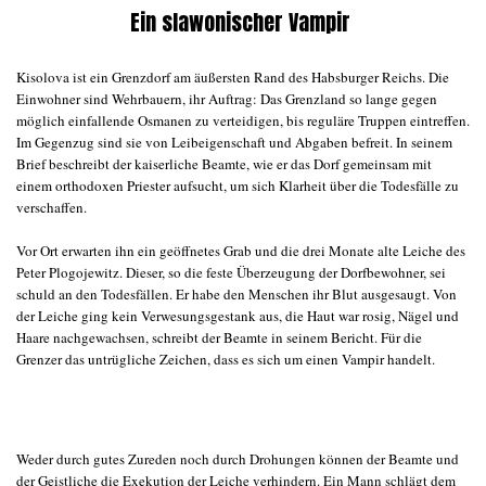
Ein slawonischer Vampir
Kisolova ist ein Grenzdorf am äußersten Rand des Habsburger Reichs. Die
Einwohner sind Wehrbauern, ihr Auftrag: Das Grenzland so lange gegen
möglich einfallende Osmanen zu verteidigen, bis reguläre Truppen eintreffen.
Im Gegenzug sind sie von Leibeigenschaft und Abgaben befreit. In seinem
Brief beschreibt der kaiserliche Beamte, wie er das Dorf gemeinsam mit
einem orthodoxen Priester aufsucht, um sich Klarheit über die Todesfälle zu
verschaffen.
Vor Ort erwarten ihn ein geöffnetes Grab und die drei Monate alte Leiche des
Peter Plogojewitz. Dieser, so die feste Überzeugung der Dorfbewohner, sei
schuld an den Todesfällen. Er habe den Menschen ihr Blut ausgesaugt. Von
der Leiche ging kein Verwesungsgestank aus, die Haut war rosig, Nägel und
Haare nachgewachsen, schreibt der Beamte in seinem Bericht. Für die
Grenzer das untrügliche Zeichen, dass es sich um einen Vampir handelt.
Weder durch gutes Zureden noch durch Drohungen können der Beamte und
der Geistliche die Exekution der Leiche verhindern. Ein Mann schlägt dem